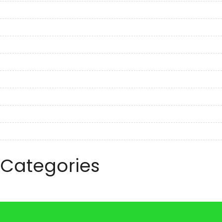
February 2023
January 2023
December 2022
November 2022
October 2022
September 2022
August 2022
July 2022
June 2022
Categories
Travel