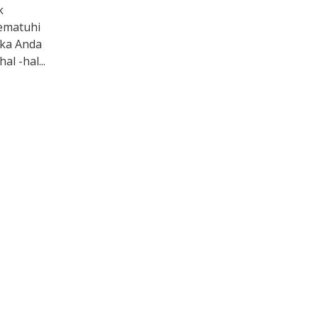
k
ematuhi
ika Anda
l -hal...