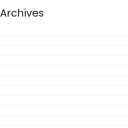
Archives
July 2023
June 2023
May 2023
April 2023
March 2023
February 2023
January 2023
December 2022
November 2022
October 2022