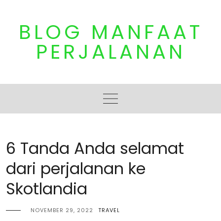
Skip
to
BLOG MANFAAT
content
PERJALANAN
6 Tanda Anda selamat
dari perjalanan ke
Skotlandia
NOVEMBER 29, 2022
TRAVEL