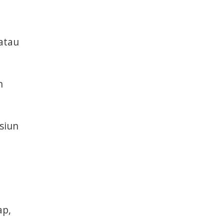
 atau
n
siun
ap,