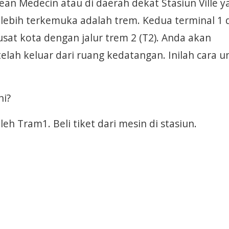
Jean Medecin atau di daerah dekat Stasiun Ville y
 lebih terkemuka adalah trem. Kedua terminal 1 
sat kota dengan jalur trem 2 (T2). Anda akan
lah keluar dari ruang kedatangan. Inilah cara u
ni?
h Tram1. Beli tiket dari mesin di stasiun.