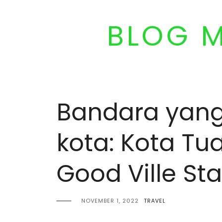
Skip
to
BLOG 
content
Bandara yang
kota: Kota Tu
Good Ville Sta
NOVEMBER 1, 2022
TRAVEL