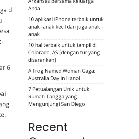
Arkansas bersama keluarga
Anda
ga di
10 aplikasi iPhone terbaik untuk
u
anak -anak kecil dan juga anak -
desa
anak
t-
10 hal terbaik untuk tampil di
Colorado, AS [dengan tur yang
disarankan]
ar 6
A Frog Named Woman Gaga:
Australia Day in Hanoi
7 Petualangan Unik untuk
ai
Rumah Tangga yang
yang
Mengunjungi San Diego
e,
Recent