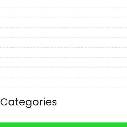
March 2023
February 2023
January 2023
December 2022
November 2022
October 2022
September 2022
August 2022
July 2022
June 2022
Categories
Travel