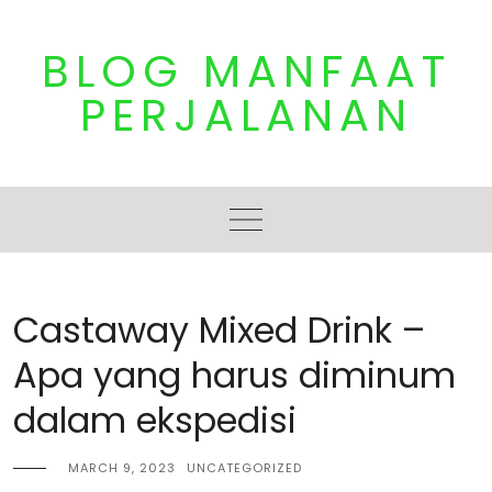
Skip
to
BLOG MANFAAT
content
PERJALANAN
Castaway Mixed Drink –
Apa yang harus diminum
dalam ekspedisi
MARCH 9, 2023
UNCATEGORIZED